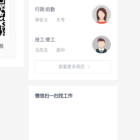
行政/后勤
钟女士
·
大专
技工/普工
息
马先生
·
高中
查看更多简历
微信扫一扫找工作